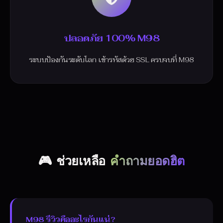
ปลอดภัย 100% M98
ระบบป้องกันระดับโลก เข้ารหัสด้วย SSL ครบจบที่ M98
🎮 ช่วยเหลือ
คำถามยอดฮิต
M98 รีวิวคืออะไรกันแน่?