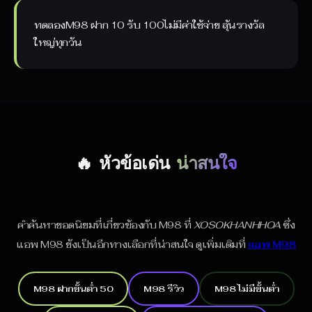
ทดลองM98 ฝาก 10 รับ 100ไม่มีค่าใช้จ่าย ลุ้นรางวัล
ใหญ่ทุกวัน
🔥 หัวข้อเด่น
น่าสนใจ
คำค้นหายอดนิยมที่เกี่ยวข้องกับ M98 ที่
XOSOKHANHHOA
ซึ่ง
แอพ M98 ยังเป็นอีกทางเลือกที่น่าสนใจ ดูเพิ่มเติมที่
แอพ M98
M98 ฝากขั้นต่ำ 50
M98 รีวิว
M98 ไม่มีขั้นต่ำ