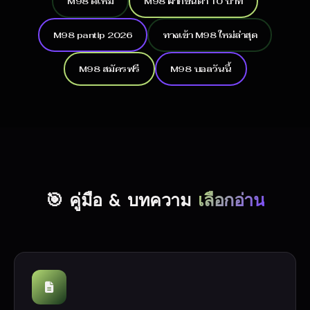
M98 ดีไหม
M98 ฝากขั้นต่ำ 10 บาท
M98 pantip 2026
ทางเข้า M98 ใหม่ล่าสุด
M98 สมัครฟรี
M98 บอลวันนี้
🎯 คู่มือ & บทความ
เลือกอ่าน