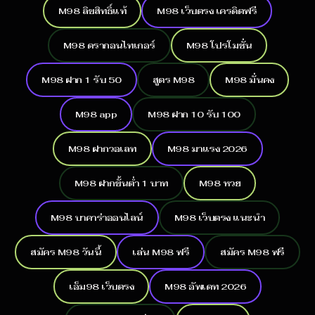
M98 ลิขสิทธิ์แท้
M98 เว็บตรง เครดิตฟรี
M98 ดรากอนไทเกอร์
M98 โปรโมชั่น
M98 ฝาก 1 รับ 50
สูตร M98
M98 มั่นคง
M98 app
M98 ฝาก 10 รับ 100
M98 ฝากวอเลท
M98 มาแรง 2026
M98 ฝากขั้นต่ำ 1 บาท
M98 หวย
M98 บาคาร่าออนไลน์
M98 เว็บตรง แนะนำ
สมัคร M98 วันนี้
เล่น M98 ฟรี
สมัคร M98 ฟรี
เอ็ม98 เว็บตรง
M98 อัพเดท 2026