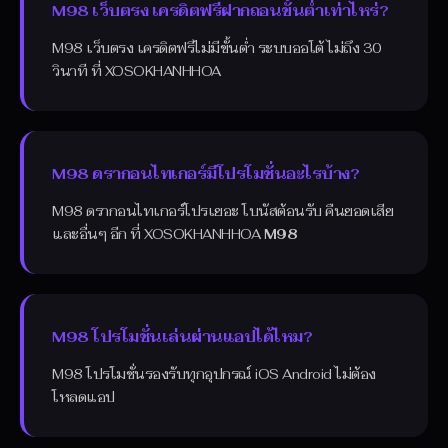
M98 เว็บตรง เครดิตฟรีฝากถอนขั้นต่ำเท่าไหร่?
M98 เว็บตรง เครดิตฟรีไม่มีขั้นต่ำ ระบบออโต้ ไม่ถึง 30
วินาที ที่ XOSOKHANHHOA
M98 ดรากอนไทเกอร์มีโปรโมชั่นอะไรบ้าง?
M98 ดรากอนไทเกอร์โปรเยอะ โบนัสต้อนรับ คืนยอดเสีย
และอื่นๆ อีก ที่ XOSOKHANHHOA
M98
M98 โปรโมชั่นเล่นผ่านแอปได้ไหม?
M98 โปรโมชั่นรองรับทุกอุปกรณ์ iOS Android ไม่ต้อง
โหลดแอป