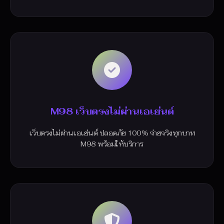
M98 เว็บตรงไม่ผ่านเอเย่นต์
เว็บตรงไม่ผ่านเอเย่นต์ ปลอดภัย 100% จ่ายจริงทุกบาท
M98 พร้อมให้บริการ