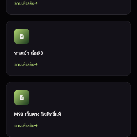
อ่านเพิ่มเติม
ทางเข้า เอ็ม98
อ่านเพิ่มเติม
M98 เว็บตรง ลิขสิทธิ์แท้
อ่านเพิ่มเติม