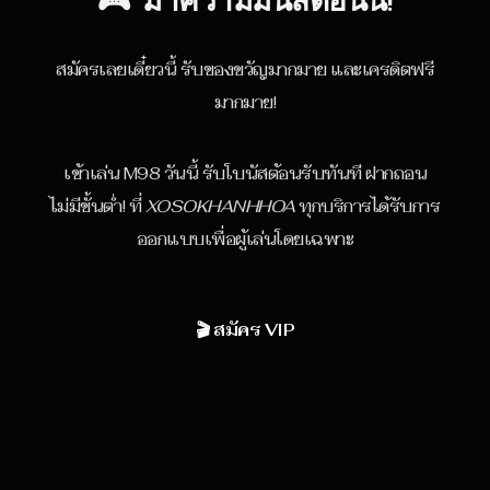
🎮 มาความมันส์ตอนนี้!
สมัครเลยเดี๋ยวนี้ รับของขวัญมากมาย และเครดิตฟรี
มากมาย!
เข้าเล่น M98 วันนี้ รับโบนัสต้อนรับทันที ฝากถอน
ไม่มีขั้นต่ำ! ที่
XOSOKHANHHOA
ทุกบริการได้รับการ
ออกแบบเพื่อผู้เล่นโดยเฉพาะ
🎬 สมัคร VIP