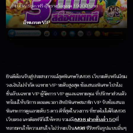
Lucky Spin ฟรี ลุ้นรางวัลสูงสุด 19000 บาท
อัพเกรด VIP
ยินดีต้อนรับสู่ประสบการณ์สุดพิเศษกับM98 เว็บระดับพรีเมียม
วงเงินไม่จำกัด เฉพาะ VIP ระดับสูงสุด ข้อเสนอพิเศษ โปรโม
ชั่นลับเฉพาะ VIP ผู้จัดการ VIP ดูแลเฉพาะคุณ ที่ปรึกษาส่วนตัว
พร้อมให้บริการ ตลอดเวลา สิทธิพิเศษสมาชิก VIP รับข้อเสนอ
พิเศษ การดูแลระดับ 5 ดาว ดีที่สุดในวงการ ที่ขาดไม่ได้คือM98
เว็บตรง เครดิตฟรีก็มีให้ครบ รวมถึง
M98 ฝากขั้นต่ำ 50
ที่
หลายคนให้ความสนใจ ไม่ว่าจะเป็น
M98 รีวิว
หรือรูปแบบอื่นๆ