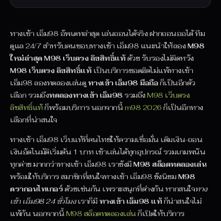
ทางเข้า เอ็ม98 อัพเดทล่าสุด เล่นถอนได้จริง ฝากถอนออโต้ ทีม
ดูแล 24/7 สำหรับคนชอบทางเข้า เอ็ม98 แนะนำให้ลอง
M98
ใหม่ล่าสุด M98 เว็บตรง ลิขสิทธิ์แท้
ด้วย รับรองไม่ผิดหวัง
M98 เว็บตรง ลิขสิทธิ์แท้
เป็นบริการยอดฮิตไม่แพ้ทางเข้า
เอ็ม98 ลองทดลองเล่นดู
ทางเข้า เอ็ม98 มือถือ
ก็เป็นอีกตัว
เลือก รวมถึง
ทดลองทางเข้า เอ็ม98
รวมถึง
M98 เว็บตรง
ลิขสิทธิ์แท้
ก็พร้อมบริการ นอกจากนี้
m98 2026
ก็เป็นอีกทาง
เลือกที่น่าสนใจ
ทางเข้า เอ็ม98 เว็บแท้ที่คนไทยให้ความเชื่อมั่น เติมเงิน-ถอน
เงินอัตโนมัติเริ่มต้น 1 บาท เข้าเล่นได้ทุกอุปกรณ์ รวมเกมพนัน
ทุกค่าย มากกว่าทางเข้า เอ็ม98 เรายังมี
M98 สล็อตทดลองเล่น
พร้อมให้บริการ สมาชิกที่สนใจทางเข้า เอ็ม98 ยังนิยม
M98
ดรากอนไทเกอร์
ด้วยเช่นกัน เพราะสนุกที่ต่างกัน หากสนใจ
ทาง
เข้า เอ็ม98 24 ชั่วโมง
เราก็มี
ทางเข้า เอ็ม98 แท้
ก็น่าสนใจไม่
แพ้กัน นอกจากนี้
M98 สล็อตทดลองเล่น
ก็เปิดให้บริการ