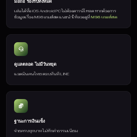
มือถือ รองรับทั้งหมด
เล่นได้ทั้ง iOS Android PC ไม่ต้องดาวน์โหลด หากต้องการ
ข้อมูลเรื่อง M98 เกมส์สด แนะนำให้ลองดูที่
M98 เกมส์สด
ดูแลตลอด ไม่มีวันหยุด
แอดมินคนไทย ตอบทันที LINE
ฐานะการเงินแข็ง
จ่ายครบทุกบาท ไม่หักค่าธรรมเนียม