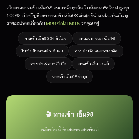
เว็บตรงทางเข้า เอ็ม98 แจกหนักทุกวัน โบนัสสมาชิกใหม่ สูงสุด
100% เปิดบัญชีเลย ทางเข้า เอ็ม98 ล่าสุด ก็น่าสนใจเช่นกัน ดู
รายละเอียดเกี่ยวกับ
M98 ซิคโบ
M98
รอคุณอยู่
ทางเข้า เอ็ม98 24 ชั่วโมง
ทดลองทางเข้า เอ็ม98
โปรโมชั่นทางเข้า เอ็ม98
ทางเข้า เอ็ม98 แจกเครดิต
ทางเข้า เอ็ม98 มือถือ
ทางเข้า เอ็ม98 แท้
ทางเข้า เอ็ม98 ล่าสุด
🎬 ทางเข้า เอ็ม98
สมัครวันนี้ รับสิทธิพิเศษทันที